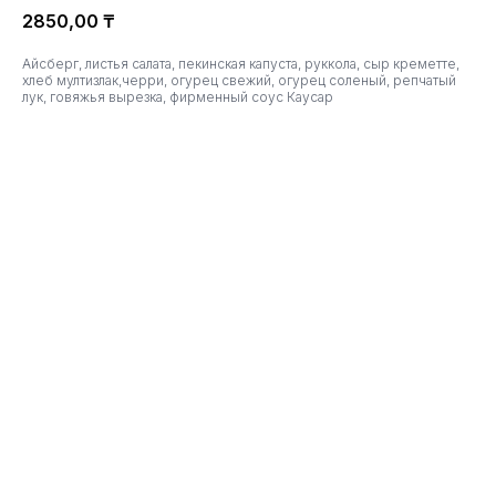
2850,00
₸
Айсберг, листья салата, пекинская капуста, руккола, сыр креметте,
хлеб мултизлак,черри, огурец свежий, огурец соленый, репчатый
лук, говяжья вырезка, фирменный соус Каусар