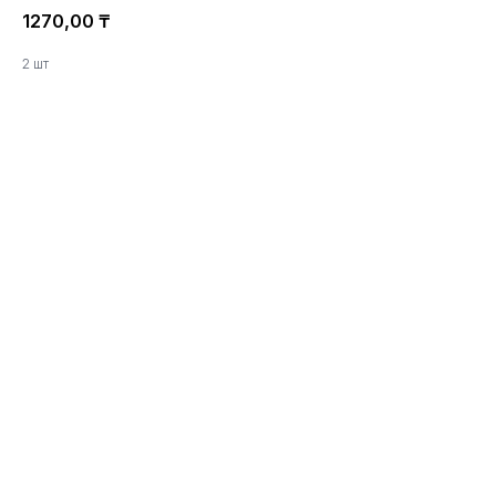
1270,00
₸
2 шт