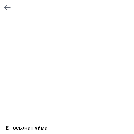
Ет қосылған құймақ