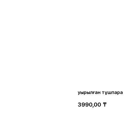
Қуырылған тұшпара
3990,00
₸