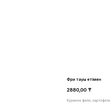
Фри тауық етімен
2880,00
₸
Куриное филе, картофель