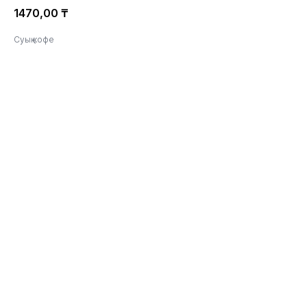
1470,00
₸
Суық кофе