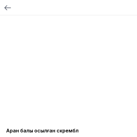
Арқан балық қосылған скрембл