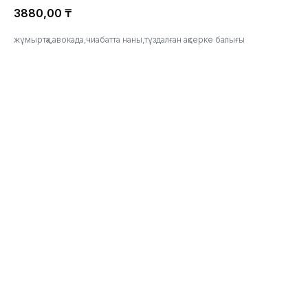
3880,00
₸
жұмыртқа,авокада,чиабатта наны,тұздалған ақсерке балығы