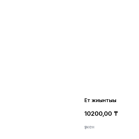
Ет жиынтығы
10200,00
₸
үлкен