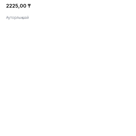
2225,00
₸
Ауторлық шай