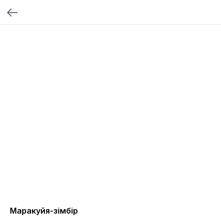
Маракуйя-зімбір