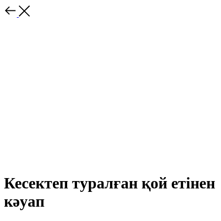
Кесектеп туралған қой етінен
кәуап