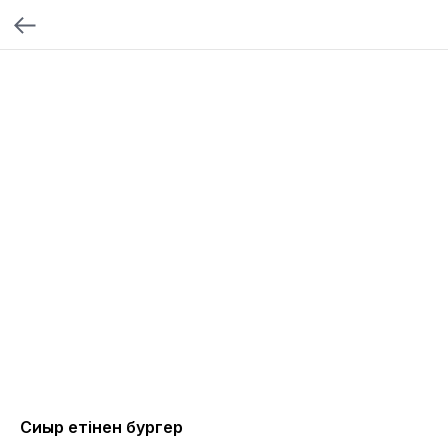
Сиыр етінен бургер