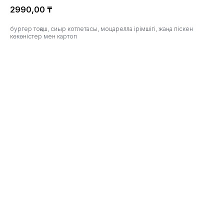
2990,00
₸
бургер тоқаш, сиыр котлетасы, моцарелла ірімшігі, жаңа піскен
көкөністер мен картоп