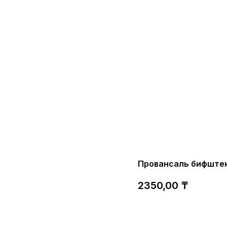
Провансаль бифштек
2350,00
₸