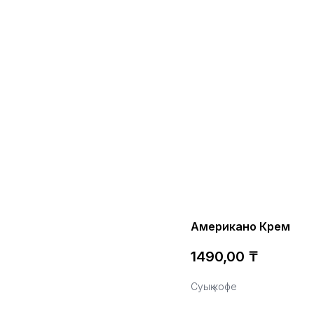
Американо Крем
1490,00
₸
Суық кофе